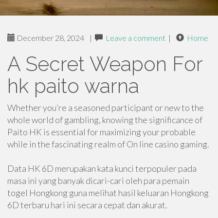
December 28, 2024
|
Leave a comment
|
Home
A Secret Weapon For
hk paito warna
Whether you’re a seasoned participant or new to the
whole world of gambling, knowing the significance of
Paito HK is essential for maximizing your probable
while in the fascinating realm of On line casino gaming.
Data HK 6D merupakan kata kunci terpopuler pada
masa ini yang banyak dicari-cari oleh para pemain
togel Hongkong guna melihat hasil keluaran Hongkong
6D terbaru hari ini secara cepat dan akurat.